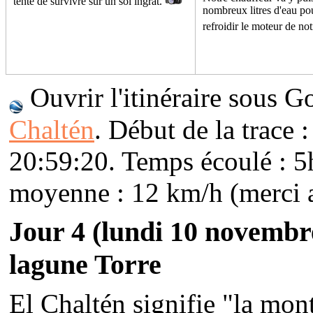
tente de survivre sur un sol ingrat.
nombreux litres d'eau pou
refroidir le moteur de no
Ouvrir l'itinéraire sous G
Chaltén
. Début de la trace :
20:59:20. Temps écoulé : 5
moyenne : 12 km/h (merci a
Jour 4
(lundi 10 novembr
lagune Torre
El Chaltén signifie "la mon