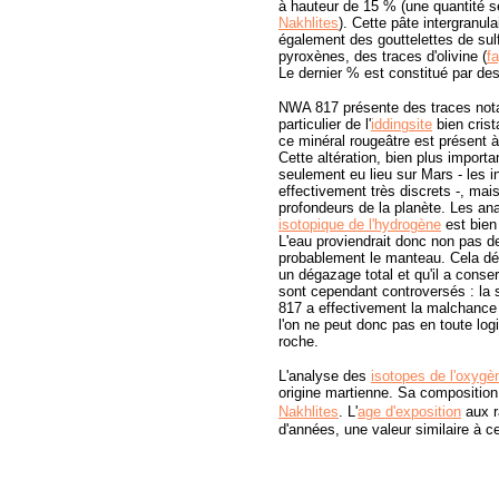
à hauteur de 15 % (une quantité s
Nakhlites
). Cette pâte intergranul
également des gouttelettes de sul
pyroxènes, des traces d'olivine (
fa
Le dernier % est constitué par de
NWA 817 présente des traces notab
particulier de l'
iddingsite
bien crist
ce minéral rougeâtre est présent à 
Cette altération, bien plus import
seulement eu lieu sur Mars - les in
effectivement très discrets -, mais
profondeurs de la planète. Les an
isotopique de l'hydrogène
est bien 
L'eau proviendrait donc non pas de
probablement le manteau. Cela dé
un dégazage total et qu'il a conse
sont cependant controversés : la 
817 a effectivement la malchance d'
l'on ne peut donc pas en toute log
roche.
L'analyse des
isotopes de l'oxygè
origine martienne. Sa composition 
Nakhlites
.
L'
age d'exposition
aux r
d'années, une valeur similaire à c