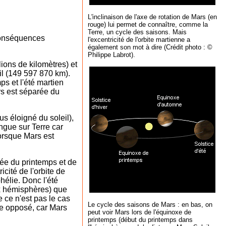
L'inclinaison de l'axe de rotation de Mars (en
rouge) lui permet de connaître, comme la
Terre, un cycle des saisons. Mais
 conséquences
l'excentricité de l'orbite martienne a
également son mot à dire (Crédit photo : ©
Philippe Labrot
).
ions de kilomètres) et
il (149 597 870 km).
ps et l'été martien
rs est séparée du
us éloigné du soleil),
ongue sur Terre car
lorsque Mars est
rée du printemps et de
icité de l'orbite de
hélie. Donc l'été
ux hémisphères) que
e ce n'est pas le cas
Le cycle des saisons de Mars : en bas, on
re opposé, car Mars
peut voir Mars lors de l'équinoxe de
printemps (début du printemps dans