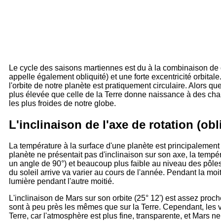
Le cycle des saisons martiennes est du à la combinaison de deu
appelle également obliquité) et une forte excentricité orbital
l'orbite de notre planète est pratiquement circulaire. Alors qu
plus élevée que celle de la Terre donne naissance à des ch
les plus froides de notre globe.
L'inclinaison de l'axe de rotation (obl
La température à la surface d'une planète est principalement
planète ne présentait pas d'inclinaison sur son axe, la tempér
un angle de 90°) et beaucoup plus faible au niveau des pôles. 
du soleil arrive va varier au cours de l'année. Pendant la moit
lumière pendant l'autre moitié.
L'inclinaison de Mars sur son orbite (25° 12') est assez proche
sont à peu près les mêmes que sur la Terre. Cependant, les v
Terre, car l'atmosphère est plus fine, transparente, et Mars