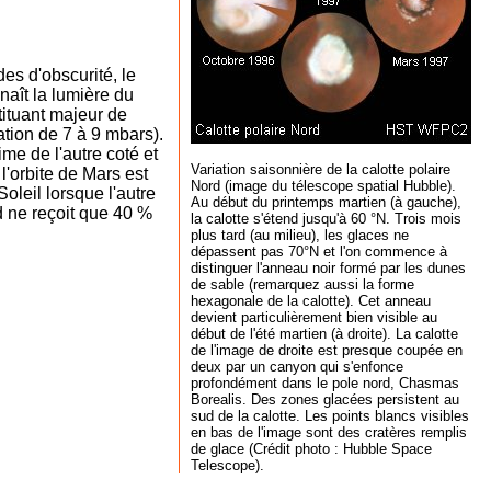
des d'obscurité, le
naît la lumière du
tituant majeur de
ation de 7 à 9 mbars).
me de l'autre coté et
Variation saisonnière de la calotte polaire
l'orbite de Mars est
Nord (image du télescope spatial Hubble).
oleil lorsque l'autre
Au début du printemps martien (à gauche),
d ne reçoit que 40 %
la calotte s'étend jusqu'à 60 °N. Trois mois
plus tard (au milieu), les glaces ne
dépassent pas 70°N et l'on commence à
distinguer l'anneau noir formé par les dunes
de sable (remarquez aussi la forme
hexagonale de la calotte). Cet anneau
devient particulièrement bien visible au
début de l'été martien (à droite). La calotte
de l'image de droite est presque coupée en
deux par un canyon qui s'enfonce
profondément dans le pole nord, Chasmas
Borealis. Des zones glacées persistent au
sud de la calotte. Les points blancs visibles
en bas de l'image sont des cratères remplis
de glace
(Crédit photo : Hubble Space
Telescope).