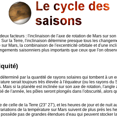
x facteurs : l'inclinaison de l'axe de rotation de Mars sur son 
e. Sur la Terre, l'inclinaison détermine presque tous les change
e sur Mars, la combinaison de l'excentricité orbitale et d'une in
angements saisonniers plus importants que ceux que l'on observ
iquité)
 déterminé par la quantité de rayons solaires qui tombent à un e
ature serait toujours très élevée à l'équateur (ou les rayons du
Mais si la planète est inclinée sur son axe de rotation, l'angle 
ié de l'année, les pôles seront plongés dans l'obscurité, alors qu
 de celle de la Terre (23° 27'), et les heures de jour et de nuit 
ariations de la température sur Mars suivent de plus prés les h
 ne possède pas de grandes étendues d'eau qui peuvent stocker la