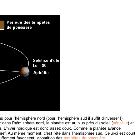
pour l'hémisphère nord (pour l'hémisphère sud il suffit d'inverser !).
r dans l'hémisphère nord, la planète est au plus près du soleil (
périhélie
) et
e.
L'hiver nordique est donc assez doux. Comme la planète avance
t bref. Au même moment, c'est l'été dans l'hémisphère sud. Celui-ci est court
uffement favorisent l'apparition des
tempêtes de poussière
.