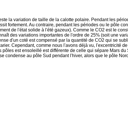
e la variation de taille de la calotte polaire. Pendant les pério
sit fortement. Au contraire, pendant les périodes ou le pôle con
ement de l'état solide à l'été gazeux). Comme le CO2 est le cons
aît des variations importantes de l'ordre de 25% (soit une vari
nse d'un coté est compensé par la quantité de CO2 qui se subli
rier. Cependant, comme nous l'avons déjà vu, l'excentricité de 
 pôles est ensoleillé est différente de celle qui sépare Mars du S
se condense au pôle Sud pendant l'hiver, alors que le pôle Nor