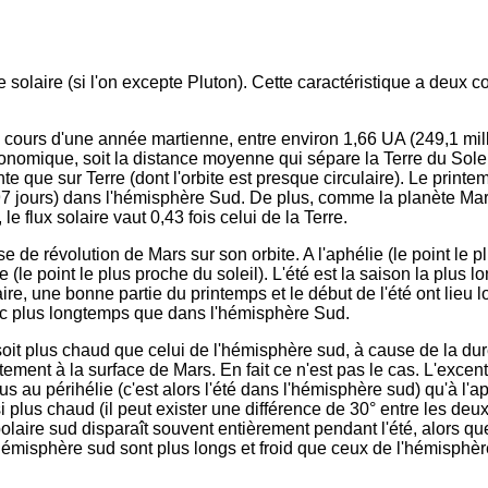
e solaire (si l'on excepte Pluton). Cette caractéristique a deux
u cours d'une année martienne, entre environ 1,66 UA (249,1 mill
tronomique, soit la distance moyenne qui sépare la Terre du Sole
que sur Terre (dont l'orbite est presque circulaire). Le printem
297 jours) dans l'hémisphère Sud. De plus, comme la planète Ma
 flux solaire vaut 0,43 fois celui de la Terre.
 de révolution de Mars sur son orbite. A l'aphélie (le point le pl
 (le point le plus proche du soleil). L'été est la saison la plus l
ire, une bonne partie du printemps et le début de l'été ont lieu 
onc plus longtemps que dans l'hémisphère Sud.
 soit plus chaud que celui de l'hémisphère sud, à cause de la du
ement à la surface de Mars. En fait ce n'est pas le cas. L'excentr
 au périhélie (c'est alors l'été dans l'hémisphère sud) qu'à l'ap
i plus chaud (il peut exister une différence de 30° entre les de
olaire sud disparaît souvent entièrement pendant l'été, alors qu
l'hémisphère sud sont plus longs et froid que ceux de l'hémisphè