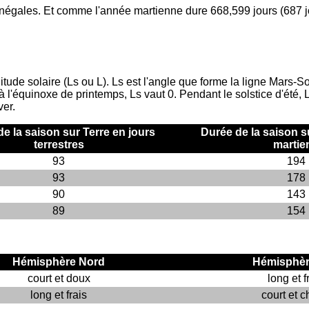
égales. Et comme l'année martienne dure 668,599 jours (687 jou
itude solaire (Ls ou L). Ls est l'angle que forme la ligne Mars-So
à l'équinoxe de printemps, Ls vaut 0. Pendant le solstice d'été, 
ver.
e la saison sur Terre en jours
Durée de la saison s
terrestres
martie
93
194
93
178
90
143
89
154
Hémisphère Nord
Hémisphèr
court et doux
long et f
long et frais
court et 