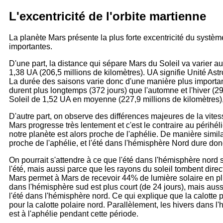
L'excentricité de l'orbite martienne
La planète Mars présente la plus forte excentricité du systèm
importantes.
D'une part, la distance qui sépare Mars du Soleil va varier a
1,38 UA (206,5 millions de kilomètres). UA signifie Unité As
La durée des saisons varie donc d'une manière plus importante 
durent plus longtemps (372 jours) que l'automne et l'hiver (
Soleil de 1,52 UA en moyenne (227,9 millions de kilomètres), le
D'autre part, on observe des différences majeures de la vitesse
Mars progresse très lentement et c'est le contraire au périhélie
notre planète est alors proche de l'aphélie. De manière simila
proche de l'aphélie, et l'été dans l'hémisphère Nord dure d
On pourrait s'attendre à ce que l'été dans l'hémisphère nord
l'été, mais aussi parce que les rayons du soleil tombent direct
Mars permet à Mars de recevoir 44% de lumière solaire en plus
dans l'hémisphère sud est plus court (de 24 jours), mais auss
l'été dans l'hémisphère nord. Ce qui explique que la calotte p
pour la calotte polaire nord. Parallèlement, les hivers dans 
est à l'aphélie pendant cette période.