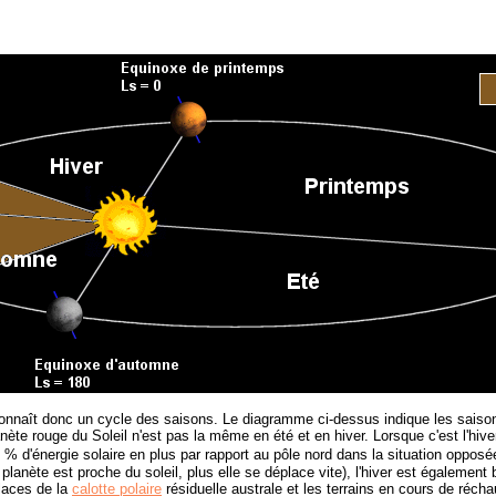
connaît donc un cycle des saisons. Le diagramme ci-dessus indique les saisons 
nète rouge du Soleil n'est pas la même en été et en hiver. Lorsque c'est l'hive
0 % d'énergie solaire en plus par rapport au pôle nord dans la situation opposé
e planète est proche du soleil, plus elle se déplace vite), l'hiver est égalemen
glaces de la
calotte polaire
résiduelle australe et les terrains en cours de récha