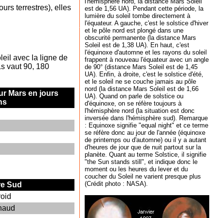
l'hémisphère nord, la distance Mars Soleil
rs terrestres), elles
est de 1,56 UA). Pendant cette période, la
lumière du soleil tombe directement à
l'équateur. A gauche, c'est le solstice d'hiver
et le pôle nord est plongé dans une
obscurité permanente (la distance Mars
Soleil est de 1,38 UA). En haut, c'est
l'équinoxe d'automne et les rayons du soleil
leil avec la ligne de
frappent à nouveau l'équateur avec un angle
Ls vaut 90, 180
de 90° (distance Mars Soleil est de 1,45
UA). Enfin, à droite, c'est le solstice d'été,
et le soleil ne se couche jamais au pôle
nord (la distance Mars Soleil est de 1,66
ur Mars en jours
UA). Quand on parle de solstice ou
ns
d'équinoxe, on se réfère toujours à
l'hémisphère nord (la situation est donc
inversée dans l'hémisphère sud). Remarque
: Equinoxe signifie "equal night" et ce terme
se réfère donc au jour de l'année (équinoxe
de printemps ou d'automne) ou il y a autant
d'heures de jour que de nuit partout sur la
planète. Quant au terme Solstice, il signifie
"the Sun stands still", et indique donc le
moment ou les heures du lever et du
coucher du Soleil ne varient presque plus
(Crédit photo : NASA).
e Sud
roid
chaud