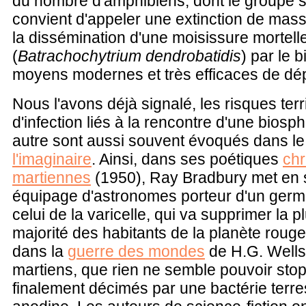
du nombre d'amphibiens, dont le groupe su
convient d'appeler une extinction de mass
la dissémination d'une moisissure mortell
(
Batrachochytrium dendrobatidis
) par le 
moyens modernes et très efficaces de dé
Nous l'avons déjà signalé, les risques terr
d'infection liés à la rencontre d'une bios
autre sont aussi souvent évoqués dans l
l'imaginaire
. Ainsi, dans ses poétiques
ch
martiennes
(1950), Ray Bradbury met en
équipage d'astronomes porteur d'un germe
celui de la varicelle, qui va supprimer la 
majorité des habitants de la planète rouge.
dans la
guerre des mondes
de H.G. Wells 
martiens, que rien ne semble pouvoir stop
finalement décimés par une bactérie terrest