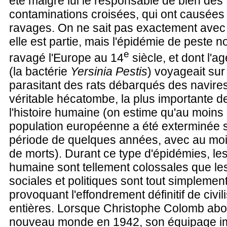
été malgré lui le responsable de bien des
contaminations croisées, qui ont causée
ravages. On ne sait pas exactement avec 
elle est partie, mais l'épidémie de peste no
e
ravagé l'Europe au 14
siècle, et dont l'ag
(la bactérie
Yersinia Pestis
) voyageait su
parasitant des rats débarqués des navires
véritable hécatombe, la plus importante d
l'histoire humaine (on estime qu'au moins l
population européenne a été exterminée 
période de quelques années, avec au moi
de morts). Durant ce type d'épidémies, les
humaine sont tellement colossales que les
sociales et politiques sont tout simplemen
provoquant l'effondrement définitif de civil
entières. Lorsque Christophe Colomb abo
nouveau monde en 1942, son équipage i