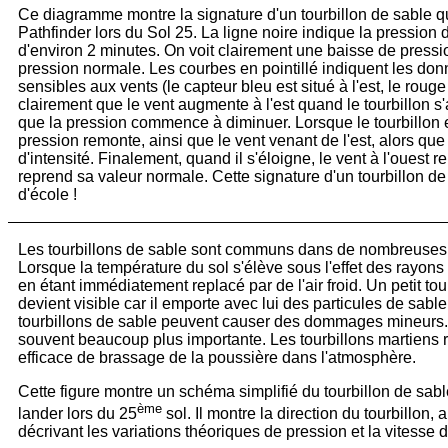
Ce diagramme montre la signature d'un tourbillon de sable qui
Pathfinder lors du Sol 25. La ligne noire indique la pression
d'environ 2 minutes. On voit clairement une baisse de pressio
pression normale. Les courbes en pointillé indiquent les do
sensibles aux vents (le capteur bleu est situé à l'est, le rouge 
clairement que le vent augmente à l'est quand le tourbillon s
que la pression commence à diminuer. Lorsque le tourbillon est
pression remonte, ainsi que le vent venant de l'est, alors que
d'intensité. Finalement, quand il s'éloigne, le vent à l'ouest 
reprend sa valeur normale. Cette signature d'un tourbillon de
d'école !
Les tourbillons de sable sont communs dans de nombreuses r
Lorsque la température du sol s'élève sous l'effet des rayons 
en étant immédiatement replacé par de l'air froid. Un petit tour
devient visible car il emporte avec lui des particules de sable
tourbillons de sable peuvent causer des dommages mineurs. S
souvent beaucoup plus importante. Les tourbillons martiens
efficace de brassage de la poussière dans l'atmosphère.
Cette figure montre un schéma simplifié du tourbillon de sabl
ème
lander lors du 25
sol. Il montre la direction du tourbillon,
décrivant les variations théoriques de pression et la vitesse d