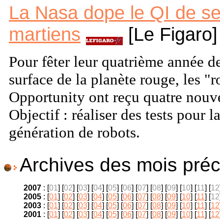
La Nasa dope le QI de se
martiens
[Le Figaro]
Pour fêter leur quatrième année de
surface de la planète rouge, les "r
Opportunity ont reçu quatre nouve
Objectif : réaliser des tests pour 
génération de robots.
Archives des mois préc
2007
: [
01
] [
02
] [
03
] [
04
] [
05
] [
06
] [
07
] [
08
] [
09
] [
10
] [
11
] [
12
2005
: [
01
] [
02
] [
03
] [
04
] [
05
] [
06
] [
07
] [
08
] [
09
] [
10
] [
11
] [
12
2003
: [
01
] [
02
] [
03
] [
04
] [
05
] [
06
] [
07
] [
08
] [
09
] [
10
] [
11
] [
12
2001
: [
01
] [
02
] [
03
] [
04
] [
05
] [
06
] [
07
] [
08
] [
09
] [
10
] [
11
] [
12