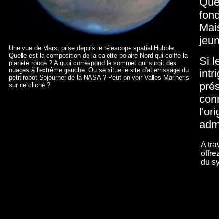
Quel
fon
Mais
jeun
Une vue de Mars, prise depuis le télescope spatial Hubble.
Quelle est la composition de la calotte polaire Nord qui coiffe la
Si l
planète rouge ? A quoi correspond le sommet qui surgit des
nuages à l'extrême gauche. Ou se situe le site d'atterrissage du
intr
petit robot Sojourner de la NASA ? Peut-on voir Valles Marineris
prés
sur ce cliché ?
conn
l'or
admi
A tra
offre
du sy