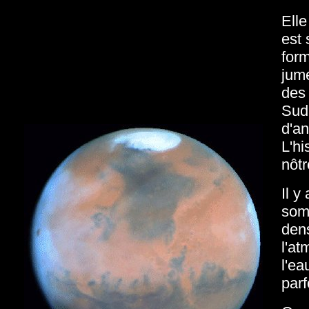
Elle
est 
form
jume
des 
Sud,
d'an
L'hi
nôtr
Il y
somm
dens
l'at
l'ea
parf