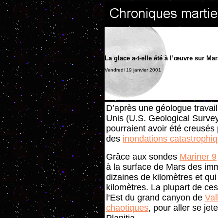
La glace a-t-elle été à l’œuvre sur Ma
Vendredi 19 janvier 2001
D’après une géologue travai
Unis (U.S. Geological Survey
pourraient avoir été creusés
des
inondations catastrophi
Grâce aux sondes
Mariner 9
à la surface de Mars des im
dizaines de kilomètres et qu
kilomètres. La plupart de ce
l’Est du grand canyon de
Val
chaotiques
, pour aller se je