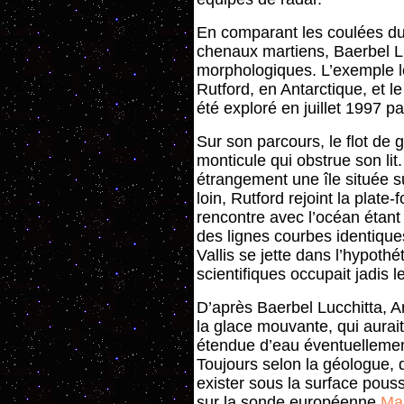
En comparant les coulées du 
chenaux martiens, Baerbel Lu
morphologiques. L’exemple le 
Rutford, en Antarctique, et le
été exploré en juillet 1997 
Sur son parcours, le flot de 
monticule qui obstrue son lit
étrangement une île située s
loin, Rutford rejoint la plat
rencontre avec l’océan étant 
des lignes courbes identique
Vallis se jette dans l’hypoth
scientifiques occupait jadis 
D’après Baerbel Lucchitta, Ar
la glace mouvante, qui aurai
étendue d’eau éventuellemen
Toujours selon la géologue, d
exister sous la surface pou
sur la sonde européenne
Ma