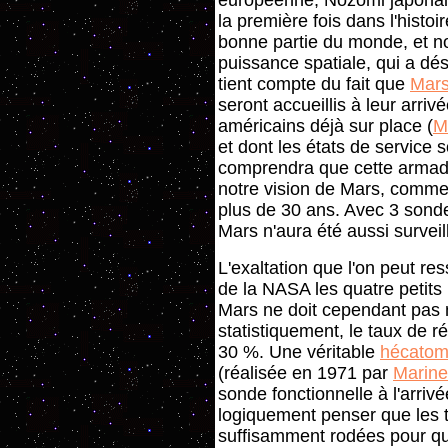
européenne, Nozomi japonais
la première fois dans l'histoi
bonne partie du monde, et n
puissance spatiale, qui a dés
tient compte du fait que
Mars
seront accueillis à leur arri
américains déjà sur place (
M
et dont les états de service 
comprendra que cette armada
notre vision de Mars, comme l
plus de 30 ans. Avec 3 sondes
Mars n'aura été aussi surveill
L'exaltation que l'on peut re
de la NASA les quatre petits
Mars ne doit cependant pas no
statistiquement, le taux de 
30 %. Une véritable
hécato
(réalisée en 1971 par
Marine
sonde fonctionnelle à l'arrivé
logiquement penser que les 
suffisamment rodées pour que