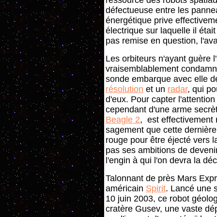
ressource des robots spatiau
défectueuse entre les panneau
énergétique prive effectivem
électrique sur laquelle il éta
pas remise en question, l'ava
Les orbiteurs n'ayant guère l
vraisemblablement condamné
sonde embarque avec elle d
résolution
et un
radar
, qui p
d'eux. Pour capter l'attentio
cependant d'une arme secrète
Beagle 2
, est effectivement 
sagement que cette dernière 
rouge pour être éjecté vers 
pas ses ambitions de deveni
l'engin à qui l'on devra la d
Talonnant de près Mars Expre
américain
Spirit
. Lancé une 
10 juin 2003, ce robot géolog
cratère Gusev, une vaste dé