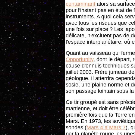
contaminant
alors sa surface
pour l'instant pas en état de
instruments. A quoi cela servi
avec tous les risques que ce
une fois sur place ? Les japo
délicate, n'excluent pas de d
l'espace interplanétaire, où e
Quant au vaisseau qui ferme l
Opportunity
, dont le départ,
cause d'ennuis techniques sur
juillet 2003. Frère jumeau de 
géologue. Il atterrira cepend
sosie, une plaine norme et dé
son passage lointain sous la
Ce tir groupé est sans précéd
martienne, et doit être céléb
première fois que la Terre 
Mars. En 1973, les soviétique
sondes (
Mars 4 à Mars 7
), 
par la planète rouge les une