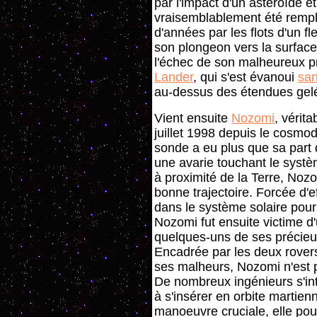
par l'impact d'un astéroïde e
vraisemblablement été remplie
d'années par les flots d'un f
son plongeon vers la surface 
l'échec de son malheureux pr
Lander
, qui s'est évanoui
san
au-dessus des étendues gelée
Vient ensuite
Nozomi
, vérit
juillet 1998 depuis le cosm
sonde a eu plus que sa part 
une avarie touchant le syst
à proximité de la Terre, Nozo
bonne trajectoire. Forcée d'
dans le système solaire pour 
Nozomi fut ensuite victime d'
quelques-uns de ses précieu
Encadrée par les deux rover
ses malheurs, Nozomi n'est plu
De nombreux ingénieurs s'int
à s'insérer en orbite martienn
manoeuvre cruciale, elle pour