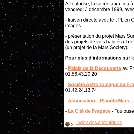
A Toulouse, la soirée aura lieu à
vendredi 3 décembre 1999, avec
- liaison directe avec le JPL en 
images.
- présentation du projet Mars Su
des projets de vols habités et d
(un projet de la Mars Society).
Pour plus d'informations sur l
-
Palais de la Découverte
av. Fr
01.56.43.20.20
-
Société Astronomique de Fr
01.42.24.13.74
-
Association " Planète Mars "
-
La Cité de l'espace
- Toulouse
Index des chroniques