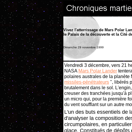
Vivez l'atterrissage de Mars Polar La
le Palais de la découverte et la Cité d
Dimanche 29 novembre 1999
Vendredi 3 décembre, vers 21 he
NASA
Mars Polar Lander
tenter
polaires australes de la planète
missiles-pénétrateurs
", libérés 
brutalement dans le sol. L'engin
creuser des tranchées jusqu'à pl
un micro qui, pour la première fo
du vent soufflant sur un autre m
L'un des buts essentiels de l
d'analyser la composition des
circumpolaires, en particulier
glace. Constitués de dépôts d