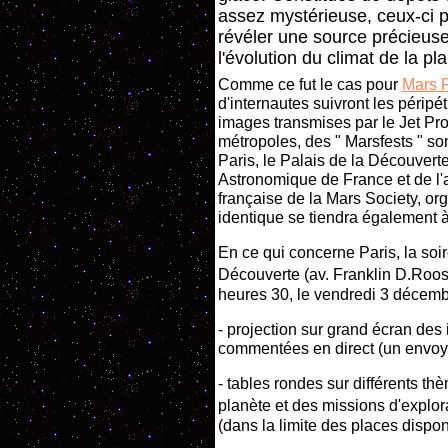
assez mystérieuse, ceux-ci p
révéler une source précieuse
l'évolution du climat de la pl
Comme ce fut le cas pour
Mars P
d'internautes suivront les péripét
images transmises par le Jet P
métropoles, des " Marsfests " so
Paris, le Palais de la Découvert
Astronomique de France et de l'a
française de la Mars Society, or
identique se tiendra également à
En ce qui concerne Paris, la soi
Découverte (av. Franklin D.Roos
heures 30, le vendredi 3 décemb
- projection sur grand écran des 
commentées en direct (un envoyé
- tables rondes sur différents thè
planète et des missions d'explor
(dans la limite des places dispon