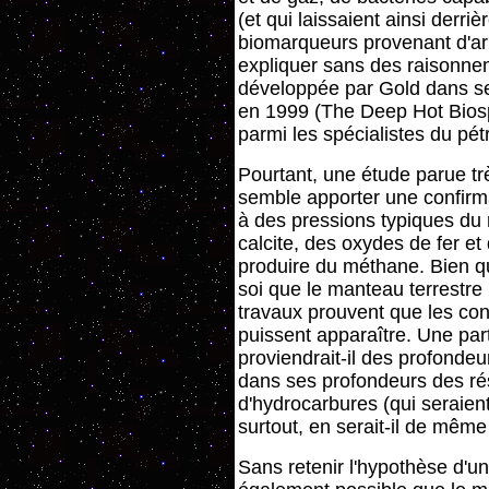
(et qui laissaient ainsi derri
biomarqueurs provenant d'arbr
expliquer sans des raisonne
développée par Gold dans ses
en 1999 (The Deep Hot Biosp
parmi les spécialistes du pét
Pourtant, une étude parue t
semble apporter une confirm
à des pressions typiques du
calcite, des oxydes de fer et 
produire du méthane. Bien q
soi que le manteau terrestre
travaux prouvent que les con
puissent apparaître. Une par
proviendrait-il des profondeu
dans ses profondeurs des ré
d'hydrocarbures (qui seraien
surtout, en serait-il de mêm
Sans retenir l'hypothèse d'un