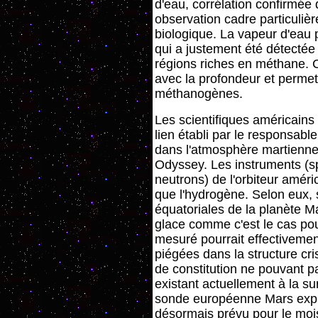
d'eau, corrélation confirmée 
observation cadre particuliè
biologique. La vapeur d'eau p
qui a justement été détecté
régions riches en méthane. C
avec la profondeur et permett
méthanogènes.
Les scientifiques américains
lien établi par le responsab
dans l'atmosphère martienne 
Odyssey. Les instruments (
neutrons) de l'orbiteur améri
que l'hydrogène. Selon eux, 
équatoriales de la planète 
glace comme c'est le cas pou
mesuré pourrait effectivemen
piégées dans la structure cri
de constitution ne pouvant pa
existant actuellement à la s
sonde européenne Mars expre
désormais prévu pour le moi