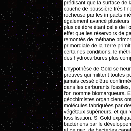
prédisant que la surface de l
couche de poussière très fin
rocheuse par les impacts mé
également avancé plusieurs a
plus célèbre étant celle de l'
effet que les réservoirs de g
remontés de méthane primord
primordiale de la Terre primi
certaines conditions, le mét
des hydrocarbures plus compl
L'hypothèse de Gold se heur
preuves qui militent toutes po
jamais cessé d'être confirmé
dans les carburants fossiles,
l'on nomme biomarqueurs. En 
géochimistes organiciens on
molécules fabriquées par de
végétaux supérieurs, et qui 
fossilisation. Si Gold expliq
bactériens par le développem
et de gaz, de bactéries capa