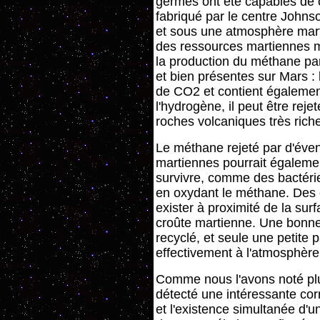
germes ont été capables de c
fabriqué par le centre John
et sous une atmosphère marti
des ressources martiennes m
la production du méthane pa
et bien présentes sur Mars :
de CO2 et contient égaleme
l'hydrogène, il peut être rej
roches volcaniques très rich
Le méthane rejeté par d'éve
martiennes pourrait égaleme
survivre, comme des bactéri
en oxydant le méthane. Des 
exister à proximité de la sur
croûte martienne. Une bonne
recyclé, et seule une petite
effectivement à l'atmosphère 
Comme nous l'avons noté plu
détecté une intéressante cor
et l'existence simultanée d'u