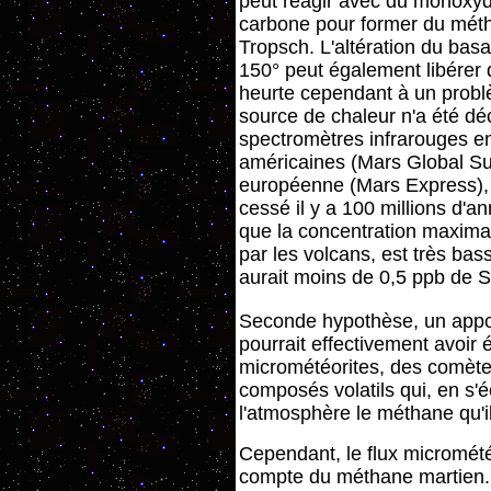
peut réagir avec du monoxy
carbone pour former du métha
Tropsch. L'altération du basa
150° peut également libérer
heurte cependant à un probl
source de chaleur n'a été dé
spectromètres infrarouges e
américaines (Mars Global S
européenne (Mars Express), e
cessé il y a 100 millions d'
que la concentration maxima
par les volcans, est très bas
aurait moins de 0,5 ppb de 
Seconde hypothèse, un appo
pourrait effectivement avoir 
micrométéorites, des comète
composés volatils qui, en s'é
l'atmosphère le méthane qu'i
Cependant, le flux micromét
compte du méthane martien. I