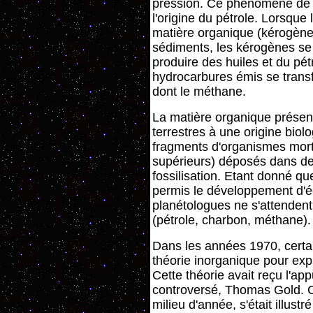
pression. Ce phénomène de 
l'origine du pétrole. Lorsque
matière organique (kérogènes
sédiments, les kérogènes se
produire des huiles et du pét
hydrocarbures émis se transf
dont le méthane.
La matière organique présen
terrestres à une origine biolo
fragments d'organismes mort
supérieurs) déposés dans d
fossilisation. Etant donné q
permis le développement d'
planétologues ne s'attendent
(pétrole, charbon, méthane).
Dans les années 1970, certai
théorie inorganique pour expl
Cette théorie avait reçu l'ap
controversé, Thomas Gold. Ce
milieu d'année, s'était illus