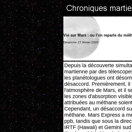
Vie sur Mars : ou l'on reparle du mét
Dimanche 27 février 2005
Depuis la découverte simul
martienne par des télescopes
les planétologues ont désor
désaccord. Premièrement, il
l'atmosphère de Mars, et il 
les zones d'absorption visibl
attribuées au méthane soien
Cependant, un désaccord sub
méthane. Mars Express a me
ppb, tandis que sous la dir
IRTF (Hawaii) et Gemini sud (