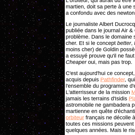
L'orbiteur, qui aurait du être
martien, doit sa perte à une s
a confondu avec des newton
Le journaliste Albert Ducro
publiée dans le journal Air 
problème. Dans le domaine sp
cher. Et si le concept
better
,
moins cher) de Goldin possè
a essuyé prouve qu'il ne fau
Cheaper
oui, mais pas trop.
C'est aujourd'hui ce concept,
acquis depuis
Pathfinder
, qu
l'ensemble du programme d'e
L'atterrisseur de la mission
M
jamais les terrains d'Isidis
Pl
astromobile ne gambadera peu
martienne en quête d'échantil
orbiteur
français ne décolle à
toutes ces missions peuvent
quelques années. Mais le ris