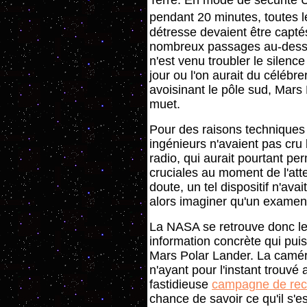
Terre. En mode de sécurité 
pendant 20 minutes, toutes l
détresse devaient être capt
nombreux passages au-dessus
n'est venu troubler le silenc
jour ou l'on aurait du célébre
avoisinant le pôle sud, Mars
muet.
Pour des raisons techniques
ingénieurs n'avaient pas cru 
radio, qui aurait pourtant p
cruciales au moment de l'att
doute, un tel dispositif n'ava
alors imaginer qu'un examen 
La NASA se retrouve donc le
information concrète qui puis
Mars Polar Lander. La camér
n'ayant pour l'instant trouvé 
fastidieuse
campagne de rec
chance de savoir ce qu'il s'