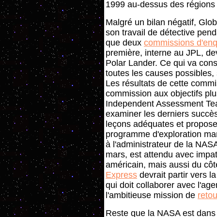
1999 au-dessus des régions p
Malgré un bilan négatif, Glo
son travail de détective pen
que deux
commissions d'en
première, interne au JPL, dev
Polar Lander. Ce qui va cons
toutes les causes possibles,
Les résultats de cette commi
commission aux objectifs pl
Independent Assessment Tea
examiner les derniers succès
leçons adéquates et propose
programme d'exploration mart
à l'administrateur de la NASA
mars, est attendu avec impa
américain, mais aussi du côt
Express
devrait partir vers 
qui doit collaborer avec l'ag
l'ambitieuse mission de
retou
Reste que la NASA est dans le