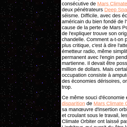
consécutive de
Mars Climate
deux pénétrateurs
Deep Spa
séisme. Difficile, avec des é
américain du bien fondé de l
cause de la perte de Mars Pol
de l'expliquer trouve son or
chandelle. Comment a-t-on p
plus critique, c'est à dire l'
émetteur radio, même simplif
permanent avec l'engin pend
martienne. Il devait être pos
million de dollars. Mais cert
occupation consiste à ampute
des économies dérisoires, ont
trop.
Ce même souci d'économie e
disparition
de
Mars Climate O
sa manœuvre d'insertion orbi
et croulant sous le travail, 
Climate Orbiter ont laissé p