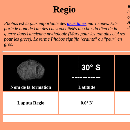
Regio
R
é
c
A
Phobos est la plus importante des
deux lunes
martiennes. Elle
d
porte le nom de l'un des chevaux attelés au char du dieu de la
guerre dans l'ancienne mythologie (Mars pour les romains et Ares
pour les grecs). Le terme Phobos signifie "crainte" ou "peur" en
grec.
Nom de la formation
Latitude
Laputa Regio
0.0° N