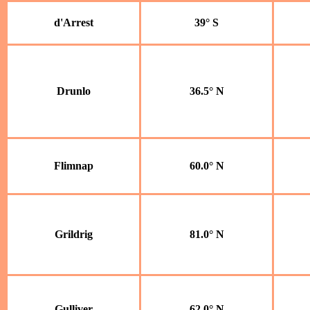
d'Arrest
39° S
Drunlo
36.5° N
Flimnap
60.0° N
Grildrig
81.0° N
Gulliver
62.0° N