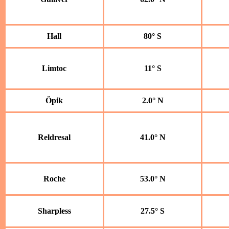
Hall
80° S
Limtoc
11° S
Öpik
2.0° N
Reldresal
41.0° N
Roche
53.0° N
Sharpless
27.5° S