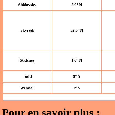
Shklovsky
2.0° N
Skyresh
52.5° N
Stickney
1.0° N
Todd
9° S
Wendall
1° S
Pour en savoir plus :