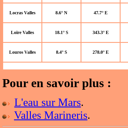
Locras Valles
8.6° N
47.7° E
Loire Valles
18.1° S
343.3° E
Louros Valles
8.4° S
278.0° E
Pour en savoir plus :
L'eau sur Mars
.
Valles Marineris
.