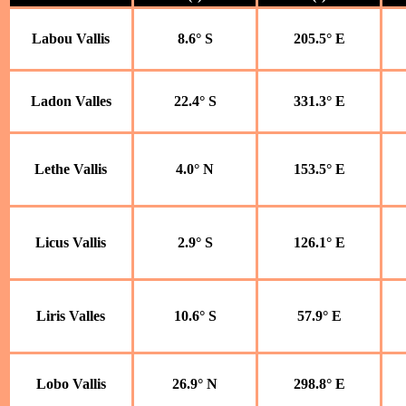
Labou Vallis
8.6° S
205.5° E
Ladon Valles
22.4° S
331.3° E
Lethe Vallis
4.0° N
153.5° E
Licus Vallis
2.9° S
126.1° E
Liris Valles
10.6° S
57.9° E
Lobo Vallis
26.9° N
298.8° E