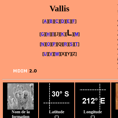
Vallis
[
A
][
B
][
C
][
D
][
E
][
F
]
L
[
G
][
H
][
I
][J][
K
][
][
M
]
[
N
][
O
][
P
][Q][
R
][
S
][
T
]
[
U
][
V
][
W
][X][Y][Z]
Nom de la
Latitude
Longitude
formation
(°)
(°)