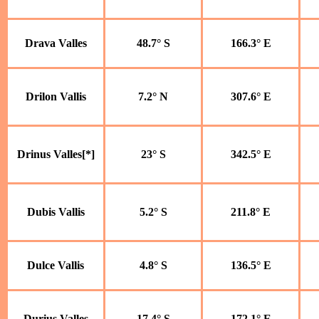
Drava Valles
48.7° S
166.3° E
Drilon Vallis
7.2° N
307.6° E
Drinus Valles[*]
23° S
342.5° E
Dubis Vallis
5.2° S
211.8° E
Dulce Vallis
4.8° S
136.5° E
Durius Valles
17.4° S
172.1° E