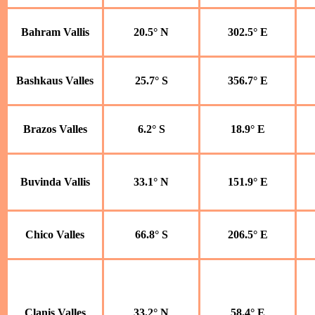
Bahram Vallis
20.5° N
302.5° E
Bashkaus Valles
25.7° S
356.7° E
Brazos Valles
6.2° S
18.9° E
Buvinda Vallis
33.1° N
151.9° E
Chico Valles
66.8° S
206.5° E
Clanis Valles
33.2° N
58.4° E