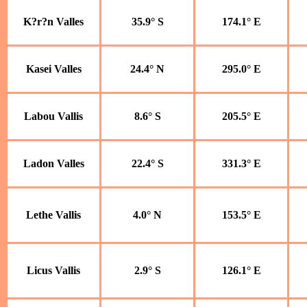
K?r?n Valles
35.9° S
174.1° E
Kasei Valles
24.4° N
295.0° E
Labou Vallis
8.6° S
205.5° E
Ladon Valles
22.4° S
331.3° E
Lethe Vallis
4.0° N
153.5° E
Licus Vallis
2.9° S
126.1° E