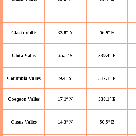
Clasia Vallis
33.8° N
56.9° E
Clota Vallis
25.5° S
339.4° E
Columbia Valles
9.4° S
317.1° E
Coogoon Valles
17.1° N
338.1° E
Cusus Valles
14.3° N
50.5° E