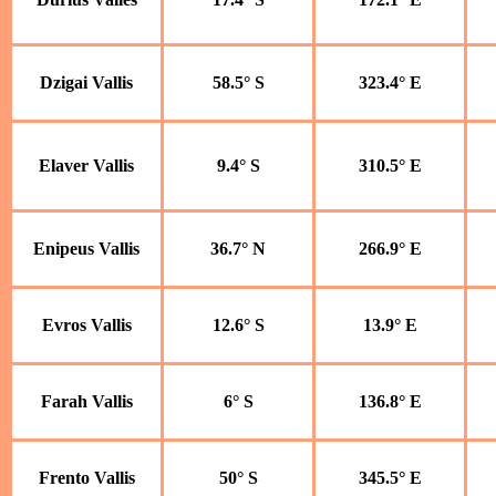
Dzigai Vallis
58.5° S
323.4° E
Elaver Vallis
9.4° S
310.5° E
Enipeus Vallis
36.7° N
266.9° E
Evros Vallis
12.6° S
13.9° E
Farah Vallis
6° S
136.8° E
Frento Vallis
50° S
345.5° E