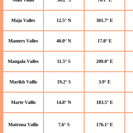
Maja Valles
12.5° N
301.7° E
Mamers Valles
40.0° N
17.8° E
Mangala Valles
11.5° S
209.0° E
Marikh Vallis
19.2° S
3.9° E
Marte Vallis
14.8° N
183.5° E
Matrona Vallis
7.6° S
176.1° E