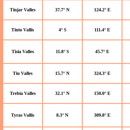
Tinjar Valles
37.7° N
124.2° E
Tinto Vallis
4° S
111.4° E
Tisia Valles
11.8° S
45.7° E
Tiu Valles
15.7° N
324.3° E
Trebia Valles
32.1° N
150.0° E
Tyras Vallis
8.3° N
309.8° E