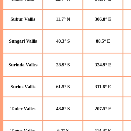
Subur Vallis
11.7° N
306.8° E
Sungari Vallis
40.3° S
88.5° E
Surinda Valles
28.9° S
324.9° E
Surius Vallis
61.5° S
311.6° E
Tader Valles
48.8° S
207.5° E
Tagus Valles
6.7° S
114.4° E