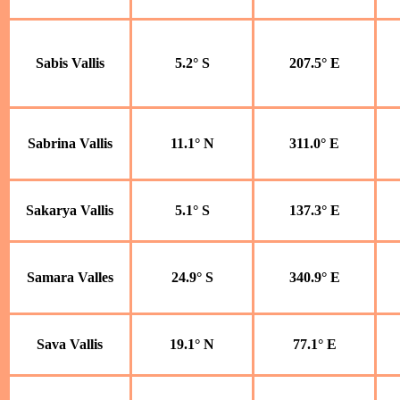
Sabis Vallis
5.2° S
207.5° E
Sabrina Vallis
11.1° N
311.0° E
Sakarya Vallis
5.1° S
137.3° E
Samara Valles
24.9° S
340.9° E
Sava Vallis
19.1° N
77.1° E