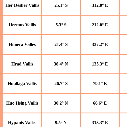
Her Desher Vallis
25.1° S
312.0° E
Hermus Vallis
5.3° S
212.0° E
Himera Valles
21.4° S
337.2° E
Hrad Vallis
38.4° N
135.3° E
Huallaga Vallis
26.7° S
79.1° E
Huo Hsing Vallis
30.2° N
66.6° E
Hypanis Valles
9.5° N
313.3° E