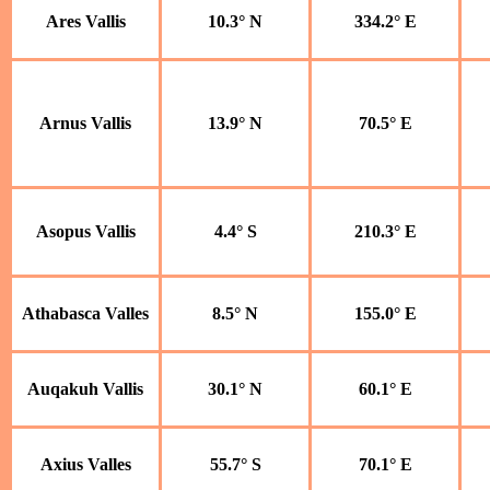
Ares Vallis
10.3° N
334.2° E
Arnus Vallis
13.9° N
70.5° E
Asopus Vallis
4.4° S
210.3° E
Athabasca Valles
8.5° N
155.0° E
Auqakuh Vallis
30.1° N
60.1° E
Axius Valles
55.7° S
70.1° E