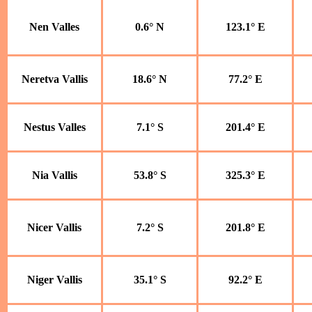
Nen Valles
0.6° N
123.1° E
Neretva Vallis
18.6° N
77.2° E
Nestus Valles
7.1° S
201.4° E
Nia Vallis
53.8° S
325.3° E
Nicer Vallis
7.2° S
201.8° E
Niger Vallis
35.1° S
92.2° E