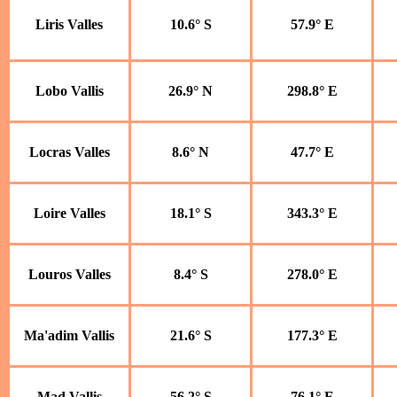
Liris Valles
10.6° S
57.9° E
Lobo Vallis
26.9° N
298.8° E
Locras Valles
8.6° N
47.7° E
Loire Valles
18.1° S
343.3° E
Louros Valles
8.4° S
278.0° E
Ma'adim Vallis
21.6° S
177.3° E
Mad Vallis
56.2° S
76.1° E