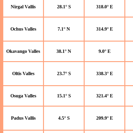
Nirgal Vallis
28.1° S
318.0° E
Ochus Valles
7.1° N
314.9° E
Okavango Valles
38.1° N
9.0° E
Oltis Valles
23.7° S
338.3° E
Osuga Valles
15.1° S
321.4° E
Padus Vallis
4.5° S
209.9° E