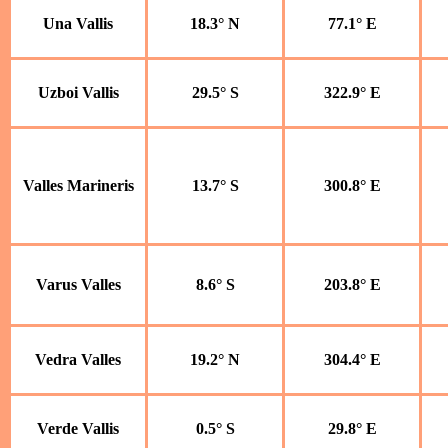
Una Vallis
18.3° N
77.1° E
Uzboi Vallis
29.5° S
322.9° E
Valles Marineris
13.7° S
300.8° E
Varus Valles
8.6° S
203.8° E
Vedra Valles
19.2° N
304.4° E
Verde Vallis
0.5° S
29.8° E