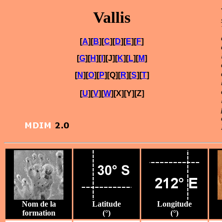
Vallis
[
A
][
B
][
C
][
D
][
E
][
F
]
[
G
][
H
][
I
][J][
K
][
L
][
M
]
[
N
][
O
][
P
][Q][
R
][
S
][
T
]
[
U
][
V
][
W
][X][Y][Z]
Nom de la
Latitude
Longitude
formation
(°)
(°)