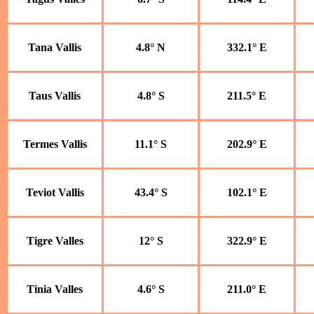
Tana Vallis
4.8° N
332.1° E
Taus Vallis
4.8° S
211.5° E
Termes Vallis
11.1° S
202.9° E
Teviot Vallis
43.4° S
102.1° E
Tigre Valles
12° S
322.9° E
Tinia Valles
4.6° S
211.0° E