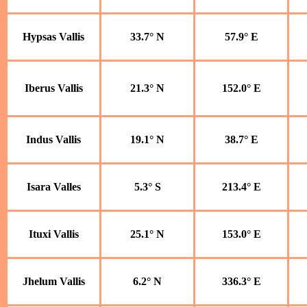
Hypsas Vallis
33.7° N
57.9° E
Iberus Vallis
21.3° N
152.0° E
Indus Vallis
19.1° N
38.7° E
Isara Valles
5.3° S
213.4° E
Ituxi Vallis
25.1° N
153.0° E
Jhelum Vallis
6.2° N
336.3° E