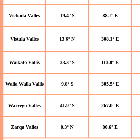
Vichada Valles
19.4° S
88.1° E
Vistula Valles
13.6° N
308.1° E
Waikato Vallis
33.3° S
113.8° E
Walla Walla Vallis
9.8° S
305.5° E
Warrego Valles
41.9° S
267.0° E
Zarqa Valles
0.3° N
80.6° E