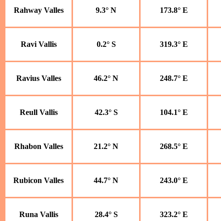
Rahway Valles
9.3° N
173.8° E
Ravi Vallis
0.2° S
319.3° E
Ravius Valles
46.2° N
248.7° E
Reull Vallis
42.3° S
104.1° E
Rhabon Valles
21.2° N
268.5° E
Rubicon Valles
44.7° N
243.0° E
Runa Vallis
28.4° S
323.2° E