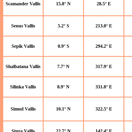
Scamander Vallis
15.8° N
28.5° E
Senus Vallis
5.2° S
213.0° E
Sepik Vallis
0.9° S
294.2° E
Shalbatana Vallis
7.7° N
317.9° E
Silinka Vallis
8.9° N
331.8° E
Simud Vallis
10.1° N
322.5° E
Stura Vallis
22.7° N
142.4° E