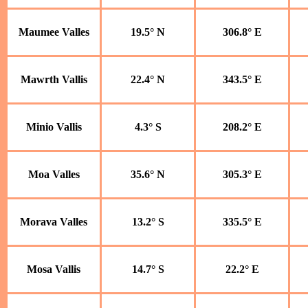
Maumee Valles
19.5° N
306.8° E
Mawrth Vallis
22.4° N
343.5° E
Minio Vallis
4.3° S
208.2° E
Moa Valles
35.6° N
305.3° E
Morava Valles
13.2° S
335.5° E
Mosa Vallis
14.7° S
22.2° E