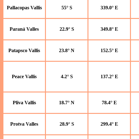
Pallacopas Vallis
55° S
339.0° E
Paraná Valles
22.9° S
349.8° E
Patapsco Vallis
23.8° N
152.5° E
Peace Vallis
4.2° S
137.2° E
Pliva Vallis
18.7° N
78.4° E
Protva Valles
28.9° S
299.4° E