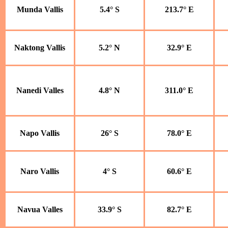
Munda Vallis
5.4° S
213.7° E
Naktong Vallis
5.2° N
32.9° E
Nanedi Valles
4.8° N
311.0° E
Napo Vallis
26° S
78.0° E
Naro Vallis
4° S
60.6° E
Navua Valles
33.9° S
82.7° E