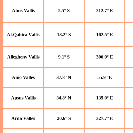
Abus Vallis
5.5° S
212.7° E
Al-Qahira Vallis
18.2° S
162.5° E
Allegheny Vallis
9.1° S
306.0° E
Anio Valles
37.8° N
55.9° E
Apsus Vallis
34.8° N
135.0° E
Arda Valles
20.6° S
327.7° E