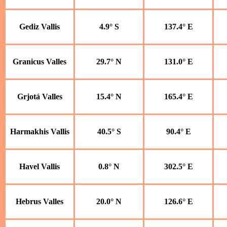
Gediz Vallis
4.9° S
137.4° E
Granicus Valles
29.7° N
131.0° E
Grjotá Valles
15.4° N
165.4° E
Harmakhis Vallis
40.5° S
90.4° E
Havel Vallis
0.8° N
302.5° E
Hebrus Valles
20.0° N
126.6° E