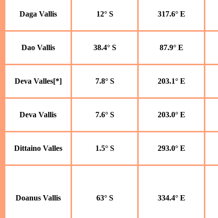
Daga Vallis
12° S
317.6° E
Dao Vallis
38.4° S
87.9° E
Deva Valles[*]
7.8° S
203.1° E
Deva Vallis
7.6° S
203.0° E
Dittaino Valles
1.5° S
293.0° E
Doanus Vallis
63° S
334.4° E