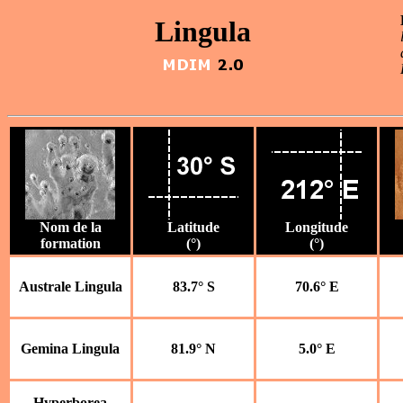
Lingula
Nom de la
Latitude
Longitude
formation
(°)
(°)
Australe Lingula
83.7° S
70.6° E
Gemina Lingula
81.9° N
5.0° E
Hyperborea