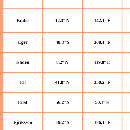
Eddie
12.3° N
142.1° E
Eger
48.3° S
308.1° E
Ehden
8.2° N
119.0° E
Eil
41.8° N
350.2° E
Eilat
56.2° S
50.1° E
Ejriksson
19.2° S
186.1° E