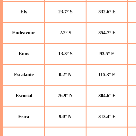
Ely
23.7° S
332.6° E
Endeavour
2.2° S
354.7° E
Enns
13.3° S
93.5° E
Escalante
0.2° N
115.3° E
Escorial
76.9° N
304.6° E
Esira
9.0° N
313.4° E