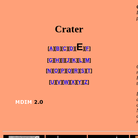
Crater
E
[
A
][
B
][
C
][
D
][
][
F
]
[
G
][
H
][
I
][
J
][
K
][
L
][
M
]
[
N
][
O
][
P
][
Q
][
R
][
S
][
T
]
[
U
][
V
][
W
][
X
][
Y
][
Z
]