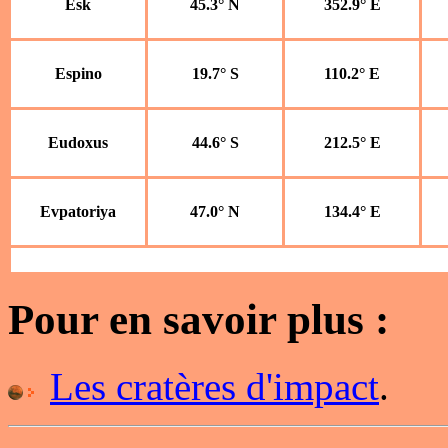
Esk
45.3° N
352.9° E
Espino
19.7° S
110.2° E
Eudoxus
44.6° S
212.5° E
Evpatoriya
47.0° N
134.4° E
Pour en savoir plus :
Les cratères d'impact
.