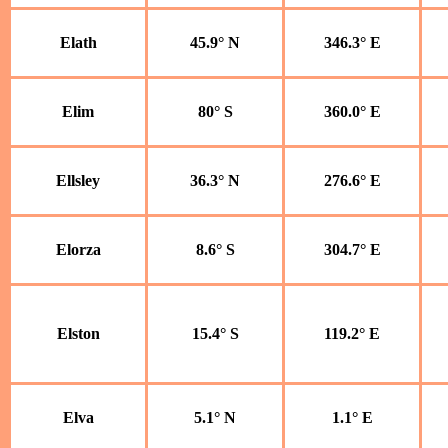
Elath
45.9° N
346.3° E
Elim
80° S
360.0° E
Ellsley
36.3° N
276.6° E
Elorza
8.6° S
304.7° E
Elston
15.4° S
119.2° E
Elva
5.1° N
1.1° E