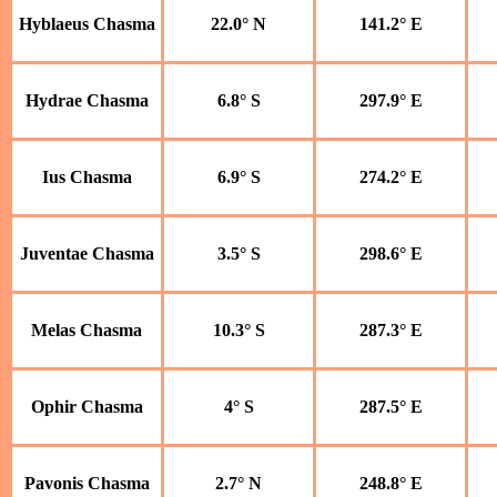
Hyblaeus Chasma
22.0° N
141.2° E
Hydrae Chasma
6.8° S
297.9° E
Ius Chasma
6.9° S
274.2° E
Juventae Chasma
3.5° S
298.6° E
Melas Chasma
10.3° S
287.3° E
Ophir Chasma
4° S
287.5° E
Pavonis Chasma
2.7° N
248.8° E