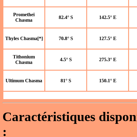
Promethei
82.4° S
142.5° E
Chasma
Thyles Chasma[*]
70.8° S
127.5° E
Tithonium
4.5° S
275.3° E
Chasma
Ultimum Chasma
81° S
150.1° E
Caractéristiques dispo
: