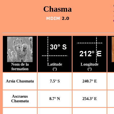
Chasma
Nom de la
Latitude
Longitude
formation
(°)
(°)
Arsia Chasmata
7.5° S
240.7° E
Ascraeus
8.7° N
254.3° E
Chasmata