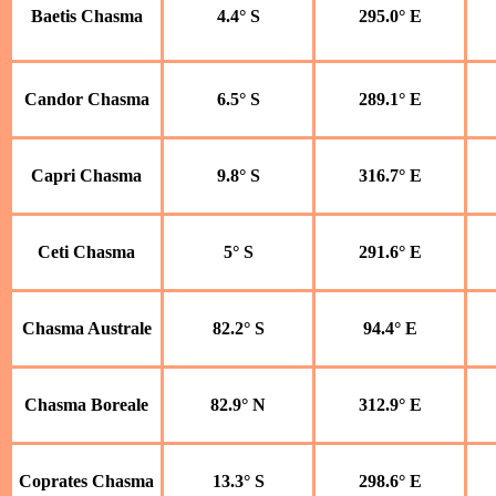
Baetis Chasma
4.4° S
295.0° E
Candor Chasma
6.5° S
289.1° E
Capri Chasma
9.8° S
316.7° E
Ceti Chasma
5° S
291.6° E
Chasma Australe
82.2° S
94.4° E
Chasma Boreale
82.9° N
312.9° E
Coprates Chasma
13.3° S
298.6° E