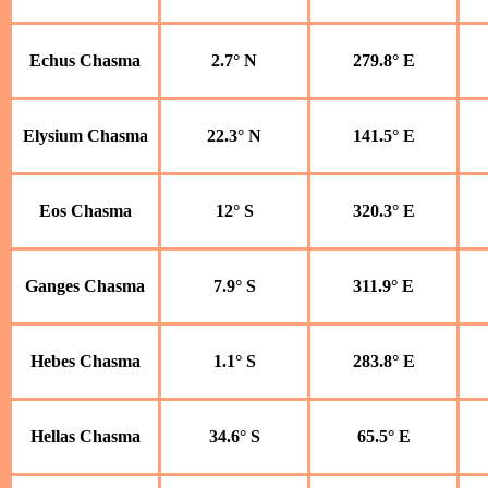
Echus Chasma
2.7° N
279.8° E
Elysium Chasma
22.3° N
141.5° E
Eos Chasma
12° S
320.3° E
Ganges Chasma
7.9° S
311.9° E
Hebes Chasma
1.1° S
283.8° E
Hellas Chasma
34.6° S
65.5° E