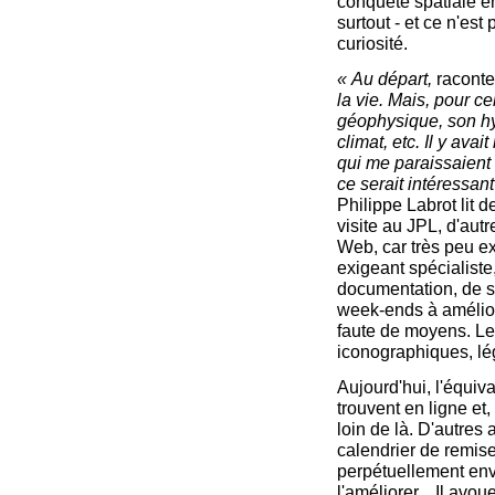
conquête spatiale en
surtout - et ce n'est
curiosité.
« Au départ,
raconte-
la vie. Mais, pour cel
géophysique, son hy
climat, etc. Il y a
qui me paraissaient
ce serait intéressant
Philippe Labrot lit d
visite au JPL, d'aut
Web, car très peu ex
exigeant spécialiste
documentation, de s
week-ends à améliore
faute de moyens. Le
iconographiques, lé
Aujourd'hui, l'équiv
trouvent en ligne et,
loin de là. D'autres 
calendrier de remises
perpétuellement envi
l'améliorer... Il avou