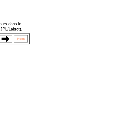
ours dans la
.
/JPL/Labrot)
index