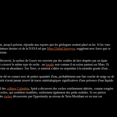
pas, jusqu'à présent, répondu aux espoirs que les géologues avaient placé en lui. Si les vues
rbiteurs dernier cri de la NASA tel que
Mars Global Surveyor
, suggèrent avec force que ce
érente.
 découvrir, la surface de Gusev est couverte par des coulées de lave drapées par un épais
it a trouvé le même type de roche : un
basalte
noir comme il en existe partout sur Mars. Et
livine en abondance. Sur Terre, ce minéral s'altère en serpentine à la moindre goutte d'eau ...
ir été en contact avec de petites quantités d'eau, probablement une fine couche de neige ou de
irit n'avait jamais trouvé de traces minéralogiques significatives d'une présence d'eau liquide.
ed des
collines Columbia
, Spirit a découvert des roches extrêmement altérées, comme rongées
roches, qui semblent stratifiées, renferment également des petits nodules. Si ces pierres
 les
roches
découvertes par Opportunity au niveau de Terra Meridiani est en tout cas