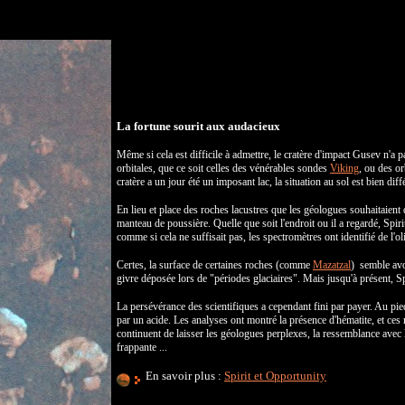
La fortune sourit aux audacieux
Même si cela est difficile à admettre, le cratère d'impact Gusev n'a 
orbitales, que ce soit celles des vénérables sondes
Viking
, ou des o
cratère a un jour été un imposant lac, la situation au sol est bien diff
En lieu et place des roches lacustres que les géologues souhaitaient
manteau de poussière. Quelle que soit l'endroit ou il a regardé, Spir
comme si cela ne suffisait pas, les spectromètres ont identifié de l'o
Certes, la surface de certaines roches (comme
Mazatzal
) semble avo
givre déposée lors de "périodes glaciaires". Mais jusqu'à présent, Sp
La persévérance des scientifiques a cependant fini par payer. Au pi
par un acide. Les analyses ont montré la présence d'hématite, et ces 
continuent de laisser les géologues perplexes, la ressemblance avec
frappante ...
En savoir plus :
Spirit et Opportunity