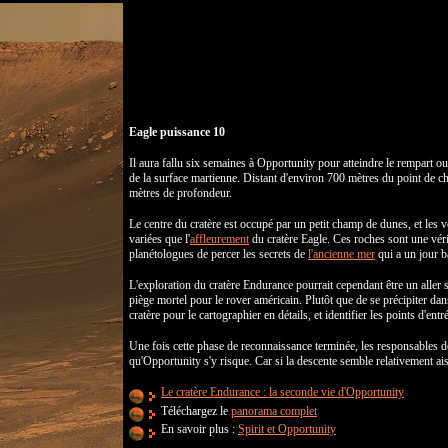
Eagle puissance 10
Il aura fallu six semaines à Opportunity pour atteindre le rempart ou
de la surface martienne. Distant d'environ 700 mètres du point de ch
mètres de profondeur.
Le centre du cratère est occupé par un petit champ de dunes, et les v
variées que l'
affleurement
du cratère Eagle. Ces roches sont une vérit
planétologues de percer les secrets de
l'ancienne mer
qui a un jour b
L'exploration du cratère Endurance pourrait cependant être un aller san
piège mortel pour le rover américain. Plutôt que de se précipiter da
cratère pour le cartographier en détails, et identifier les points d'entr
Une fois cette phase de reconnaissance terminée, les responsables d
qu'Opportunity s'y risque. Car si la descente semble relativement aisé
Le cratère Endurance : la seconde vie d'Opportunity
Téléchargez le
panorama complet
En savoir plus :
Spirit et Opportunity