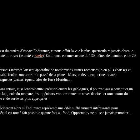
est du cratère d'impact Endurance, et nous offrir la vue la plus spectaculaire jamais obtenue
ute du rover (le cratère
Eagle
), Endurance est une cuvette de 130 mètres de diamètre et de 20
ersants internes laissent apparaître de nombreuses strates rocheuses, bien plus épaisses et
able fenêtre ouverte sur le passé de la planète Mars, et devraient permettre aux
aigné les plaines équatoriales de Terra Meridiani.
s retour, et si l'endroit attire irrésistiblement les géologues, il pourrait aussi constituer un
ns la gueule du monstre, les ingénieurs vont ordonner au rover de circuler tout autour du
ée et de sortie les plus appropriés.
écideront alors si Endurance représente une cible suffisamment intéressante pour
e, il est tout à fait possible qu'une fois au fond, Opportunity ne puisse jamais remonter ...