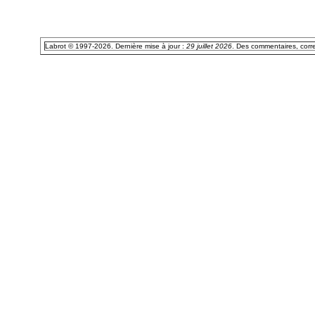
Labrot © 1997-2026. Dernière mise à jour :
29 juillet 2026
. Des commentaires, corr