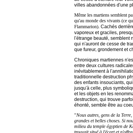
villes abandonnées d'une pl
Même les martiens semblent par
qu'au monde des vivants (ce qui 
Cachés derrièr
Flammarion).
vaporeux et graciles, presqu
l'étrange beauté, semblent n
qui n'auront de cesse de tra
que fureur, grondement et c
Chroniques martiennes n'est 
entre deux cultures radical
inévitablement à l'annihilati
traditionnelle destruction p
des enfants insouciants, qu
jusqu'à celle, plus symboliqu
et les objets en les renomm
destruction, qui trouve parf
éhonté, semble être au coeu
"
Nous autres, gens de la Terre,
grandes et belles choses. Si no
milieu du temple égyptien de Ka
trouvait situé à l'écart et n'off