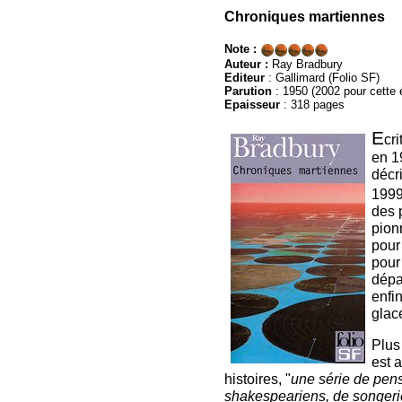
Chroniques martiennes
Note :
Auteur :
Ray Bradbury
Editeur
:
Gallimard (Folio SF)
Parution
: 1950 (2002 pour cette é
Epaisseur
: 318 pages
E
cr
en 1
décr
1999
des 
pionn
pour
pour
dépa
enfi
glac
Plus
est a
histoires, "
une série de pen
shakespeariens, de songeri