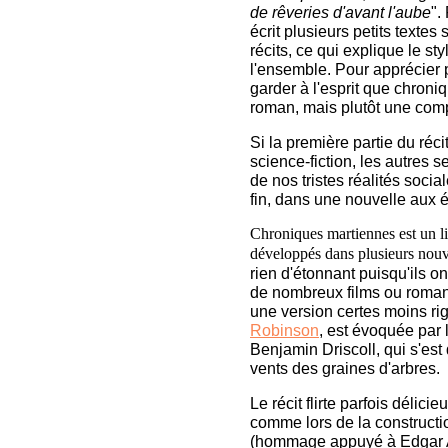
de rêveries d'avant l'aube
".
écrit plusieurs petits textes 
récits, ce qui explique le sty
l'ensemble. Pour apprécier p
garder à l'esprit que chron
roman, mais plutôt une comp
Si la première partie du réci
science-fiction, les autres 
de nos tristes réalités socia
fin, dans une nouvelle aux
Chroniques martiennes est un li
développés dans plusieurs nouve
rien d'étonnant puisqu'ils 
de nombreux films ou romans
une version certes moins ri
Robinson
, est évoquée par
Benjamin Driscoll, qui s'es
vents des graines d'arbres.
Le récit flirte parfois délici
comme lors de la construct
(hommage appuyé à Edgar A