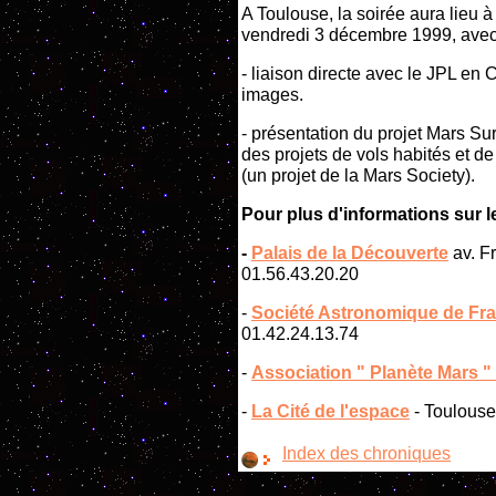
A Toulouse, la soirée aura lieu à
vendredi 3 décembre 1999, avec
- liaison directe avec le JPL en 
images.
- présentation du projet Mars Su
des projets de vols habités et d
(un projet de la Mars Society).
Pour plus d'informations sur l
-
Palais de la Découverte
av. Fr
01.56.43.20.20
-
Société Astronomique de Fr
01.42.24.13.74
-
Association " Planète Mars "
-
La Cité de l'espace
- Toulouse
Index des chroniques