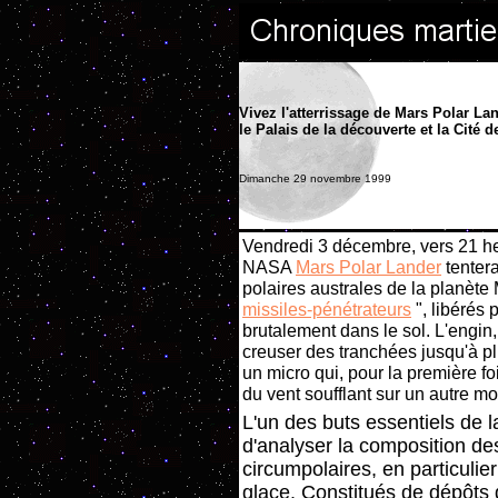
Vivez l'atterrissage de Mars Polar La
le Palais de la découverte et la Cité d
Dimanche 29 novembre 1999
Vendredi 3 décembre, vers 21 he
NASA
Mars Polar Lander
tenter
polaires australes de la planète
missiles-pénétrateurs
", libérés 
brutalement dans le sol. L'engin
creuser des tranchées jusqu'à pl
un micro qui, pour la première fo
du vent soufflant sur un autre m
L'un des buts essentiels de l
d'analyser la composition des
circumpolaires, en particulier
glace. Constitués de dépôts d