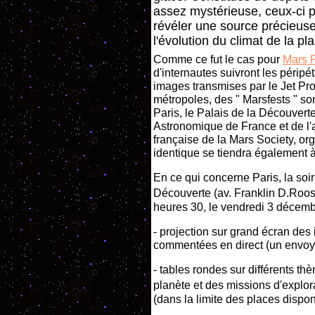
assez mystérieuse, ceux-ci p
révéler une source précieuse
l'évolution du climat de la pl
Comme ce fut le cas pour
Mars P
d'internautes suivront les péripét
images transmises par le Jet P
métropoles, des " Marsfests " so
Paris, le Palais de la Découvert
Astronomique de France et de l'a
française de la Mars Society, or
identique se tiendra également à
En ce qui concerne Paris, la soi
Découverte (av. Franklin D.Roos
heures 30, le vendredi 3 décemb
- projection sur grand écran des 
commentées en direct (un envoyé
- tables rondes sur différents thè
planète et des missions d'explor
(dans la limite des places dispon