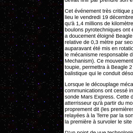
devait finir par prendre son e
Cet événement très critique 
lieu le vendredi 19 décembre,
qu'à 1,4 millions de kilomètr
boulons pyrotechniques ont ét
a doucement éloigné Beagle 
relative de 0,3 mètre par seco
auparavant été mis en rotati
le mécanisme responsable de
Mechanism). Ce mouvement to
toupie, permettra à Beagle 2 d
balistique qui le conduit dés
Lorsque le découplage mécani
communications ont cessé in
sonde Mars Express. Cette de
atterrisseur qu'à partir du mo
proprement dit (les première
relayées à la Terre par la s
la première à survoler le site
D'un point de vue technologi