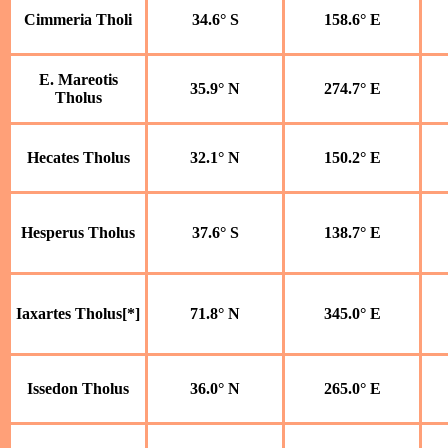
Cimmeria Tholi
34.6° S
158.6° E
E. Mareotis
35.9° N
274.7° E
Tholus
Hecates Tholus
32.1° N
150.2° E
Hesperus Tholus
37.6° S
138.7° E
Iaxartes Tholus[*]
71.8° N
345.0° E
Issedon Tholus
36.0° N
265.0° E