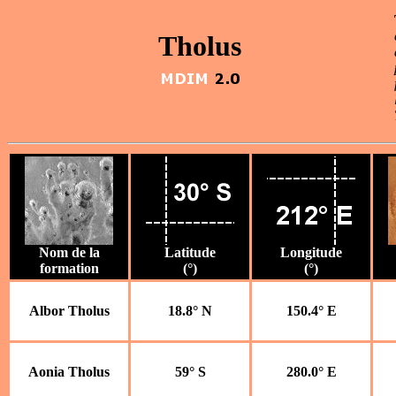
Tholus
Nom de la
Latitude
Longitude
formation
(°)
(°)
Albor Tholus
18.8° N
150.4° E
Aonia Tholus
59° S
280.0° E