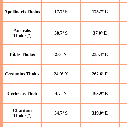
Apollinaris Tholus
17.7° S
175.7° E
Australis
58.7° S
37.0° E
Tholus[*]
Biblis Tholus
2.6° N
235.4° E
Ceraunius Tholus
24.0° N
262.6° E
Cerberus Tholi
4.7° N
163.9° E
Charitum
54.7° S
319.0° E
Tholus[*]