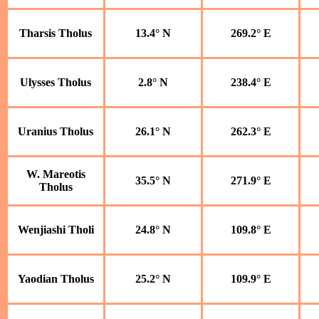
Tharsis Tholus
13.4° N
269.2° E
Ulysses Tholus
2.8° N
238.4° E
Uranius Tholus
26.1° N
262.3° E
W. Mareotis
35.5° N
271.9° E
Tholus
Wenjiashi Tholi
24.8° N
109.8° E
Yaodian Tholus
25.2° N
109.9° E