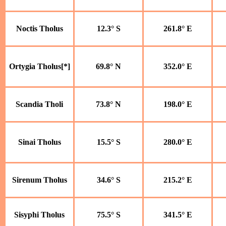
Noctis Tholus
12.3° S
261.8° E
Ortygia Tholus[*]
69.8° N
352.0° E
Scandia Tholi
73.8° N
198.0° E
Sinai Tholus
15.5° S
280.0° E
Sirenum Tholus
34.6° S
215.2° E
Sisyphi Tholus
75.5° S
341.5° E