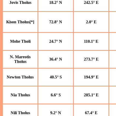
Jovis Tholus
18.2° N
242.5° E
Kison Tholus[*]
72.8° N
2.0° E
Mohe Tholi
24.7° N
110.1° E
N. Mareotis
36.4° N
273.7° E
Tholus
Newton Tholus
40.5° S
194.9° E
Nia Tholus
6.6° S
285.1° E
Nili Tholus
9.2° N
67.4° E