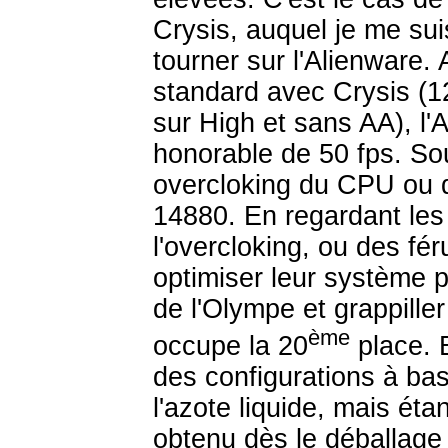
Crysis, auquel je me suis
tourner sur l'Alienware
standard avec Crysis (1
sur High et sans AA), l'
honorable de 50 fps. S
overcloking du CPU ou d
14880. En regardant le
l'overcloking, ou des fé
optimiser leur système 
de l'Olympe et grappille
ème
occupe la 20
place. B
des configurations à ba
l'azote liquide, mais ét
obtenu dès le déballage